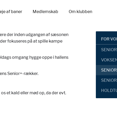
eje af baner
Medlemskab
Om klubben
pillere der inden udgangen af sæsonen
FOR V
 der fokuseres på at spille kampe
SENIO
eldags omgang hygge oppe i hallens
VOKSE
SENIOR
gens Senior+-rækker.
SENIOR
HOLDTU
os et kald eller mød op, da der evt.