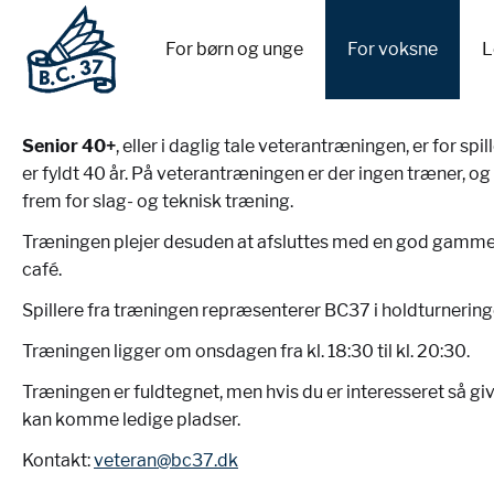
For børn og unge
For voksne
L
Senior 40+
, eller i daglig tale veterantræningen, er for s
er fyldt 40 år. På veterantræningen er der ingen træner, og
frem for slag- og teknisk træning.
Træningen plejer desuden at afsluttes med en god gamm
café.
Spillere fra træningen repræsenterer BC37 i holdturnerin
Træningen ligger om onsdagen fra kl. 18:30 til kl. 20:30.
Træningen er fuldtegnet, men hvis du er interesseret så giv 
kan komme ledige pladser.
Kontakt:
veteran@bc37.dk