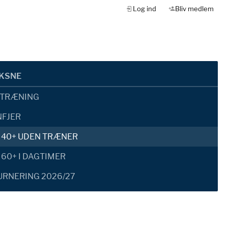
Log ind
Bliv medlem
OKSNE
RTRÆNING
NFJER
 40+ UDEN TRÆNER
 60+ I DAGTIMER
RNERING 2026/27