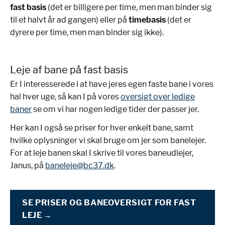
fast basis
(det er billigere per time, men man binder sig
til et halvt år ad gangen) eller på
timebasis
(det er
dyrere per time, men man binder sig ikke).
Leje af bane på fast basis
Er I interesserede i at have jeres egen faste bane i vores
hal hver uge, så kan I på vores
oversigt over ledige
baner
se om vi har nogen ledige tider der passer jer.
Her kan I også se priser for hver enkelt bane, samt
hvilke oplysninger vi skal bruge om jer som banelejer.
For at leje banen skal I skrive til vores baneudlejer,
Janus, på
baneleje@bc37.dk
.
SE PRISER OG BANEOVERSIGT FOR FAST
LEJE →