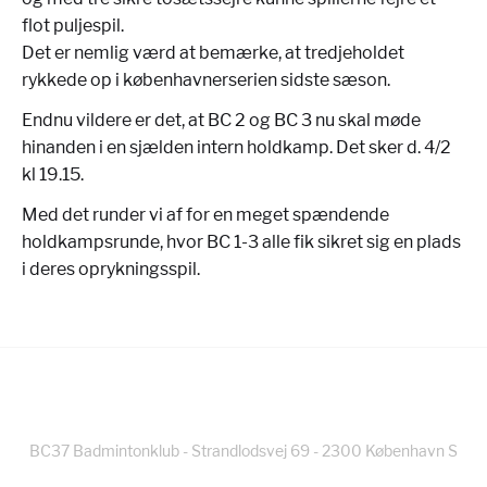
flot puljespil.
Det er nemlig værd at bemærke, at tredjeholdet
rykkede op i københavnerserien sidste sæson.
Endnu vildere er det, at BC 2 og BC 3 nu skal møde
hinanden i en sjælden intern holdkamp. Det sker d. 4/2
kl 19.15.
Med det runder vi af for en meget spændende
holdkampsrunde, hvor BC 1-3 alle fik sikret sig en plads
i deres oprykningsspil.
BC37 Badmintonklub - Strandlodsvej 69 - 2300 København S