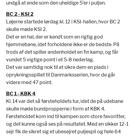
undgå at ende som den uheldige 5’er i puljen.
BC 2 - KSI 2
Løjerne startede lørdag kl. 12 i KSI-hallen, hvor BC 2
skulle møde KSI 2.
Det er en hal, der er kendt som en rigtig god
hjemmebane, idet forholdene ikke er de bedste. På
trods af det spiller andenholdet en fin kamp, og får
vundet 5 vigtige point i et 5-8 nederlag.
Det var samtidig nok til at sikre dem en plads i
oprykningsspillet til Danmarksserien, hvor de går
videre med 47 point.
BC 1 - KBK 4
Kl. 14 var det så førsteholdets tur, idet de på udebane
skulle møde bundpropperne i form af KBK 4.
Førsteholdet kom ind til kampen som store favoritter,
og det kunne også ses på resultatet. Med en sikker 12-1
sejr fik de sikret sig et ubesejret puljespil og hele 64