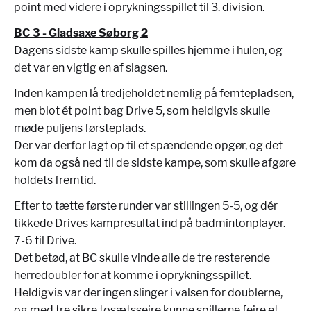
point med videre i oprykningsspillet til 3. division.
BC 3 - Gladsaxe Søborg 2
Dagens sidste kamp skulle spilles hjemme i hulen, og
det var en vigtig en af slagsen.
Inden kampen lå tredjeholdet nemlig på femtepladsen,
men blot ét point bag Drive 5, som heldigvis skulle
møde puljens førsteplads.
Der var derfor lagt op til et spændende opgør, og det
kom da også ned til de sidste kampe, som skulle afgøre
holdets fremtid.
Efter to tætte første runder var stillingen 5-5, og dér
tikkede Drives kampresultat ind på badmintonplayer.
7-6 til Drive.
Det betød, at BC skulle vinde alle de tre resterende
herredoubler for at komme i oprykningsspillet.
Heldigvis var der ingen slinger i valsen for doublerne,
og med tre sikre tosætssejre kunne spillerne fejre et