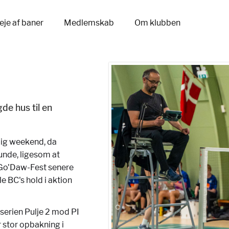
eje af baner
Medlemskab
Om klubben
gde hus til en
tlig weekend, da
runde, ligesom at
e Go'Daw-Fest senere
e BC's hold i aktion
serien Pulje 2 mod PI
 stor opbakning i