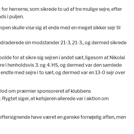
r herrerne, som sikrede to ud af tre mulige sejre, efter
s i puljen.
en skulle vise sig at ende med en meget sikker sejr til
l udraderede sin modstander 21-3, 21-3., og dermed sikrede
de for at sikre sig sejren i andet sæt, ligesom at Nikolai
ejre i henholdsvis 3. og 4. HS, og dermed var den samlede
 endte med sejre i to sæt, og dermed var en 13-0 sejr over
t lod om præmier sponsoreret af klubbens
ygtet siger, at ketsjeren allerede var i aktion om
e eftersignende have været en ganske fornøjelig aften, men