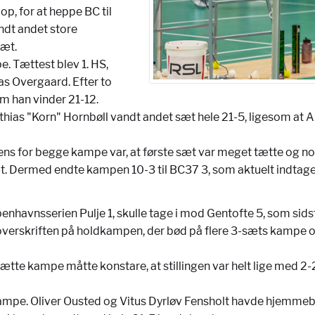
p, for at heppe BC til
andt andet store
sæt.
pe. Tættest blev 1. HS,
s Overgaard. Efter to
om han vinder 21-12.
athias "Korn" Hornbøll vandt andet sæt hele 21-5, ligesom a
ens for begge kampe var, at første sæt var meget tætte og no
sæt. Dermed endte kampen 10-3 til BC37 3, som aktuelt indtager 
i Københavnsserien Pulje 1, skulle tage i mod Gentofte 5, som s
overskriften på holdkampen, der bød på flere 3-sæts kampe og
ætte kampe måtte konstare, at stillingen var helt lige med 2
4 kampe. Oliver Ousted og Vitus Dyrløv Fensholt havde hjemm