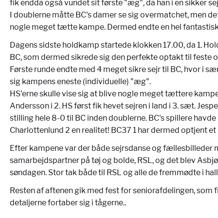
fik endda også vundet sit første "æg", da han i en sikker se
I doublerne måtte BC's damer se sig overmatchet, men det v
nogle meget tætte kampe. Dermed endte en hel fantastisk k
Dagens sidste holdkamp startede klokken 17.00, da 1. Hold
BC, som dermed sikrede sig den perfekte optakt til feste 
Første runde endte med 4 meget sikre sejr til BC, hvor i 
sig kampens eneste (individuelle) "æg".
HS'erne skulle vise sig at blive nogle meget tættere kampe,
Andersson i 2. HS først fik hevet sejren i land i 3. sæt. J
stilling hele 8-0 til BC inden doublerne. BC's spillere hav
Charlottenlund 2 en realitet! BC37 1 har dermed optjent et 
Efter kampene var der både sejrsdanse og fællesbilleder
samarbejdspartner på tøj og bolde, RSL, og det blev Asbjør
søndagen. Stor tak både til RSL og alle de fremmødte i hal
Resten af aftenen gik med fest for seniorafdelingen, som f
detaljerne fortaber sig i tågerne..