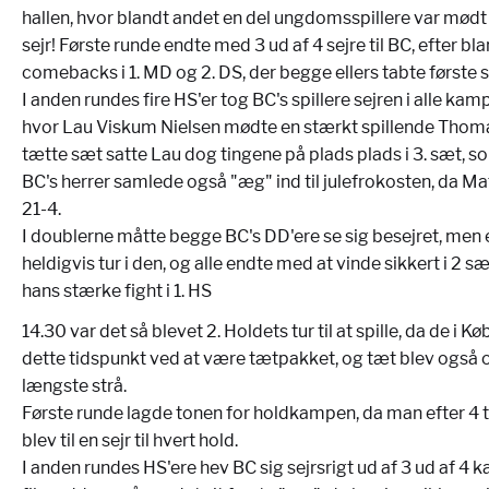
hallen, hvor blandt andet en del ungdomsspillere var mødt o
sejr! Første runde endte med 3 ud af 4 sejre til BC, efter bl
comebacks i 1. MD og 2. DS, der begge ellers tabte første 
I anden rundes fire HS'er tog BC's spillere sejren i alle kam
hvor Lau Viskum Nielsen mødte en stærkt spillende Thoma
tætte sæt satte Lau dog tingene på plads plads i 3. sæt, s
BC's herrer samlede også "æg" ind til julefrokosten, da M
21-4.
I doublerne måtte begge BC's DD'ere se sig besejret, men 
heldigvis tur i den, og alle endte med at vinde sikkert i 2 
hans stærke fight i 1. HS
14.30 var det så blevet 2. Holdets tur til at spille, da de 
dette tidspunkt ved at være tætpakket, og tæt blev også 
længste strå.
Første runde lagde tonen for holdkampen, da man efter 4 t
blev til en sejr til hvert hold.
I anden rundes HS'ere hev BC sig sejrsrigt ud af 3 ud af 