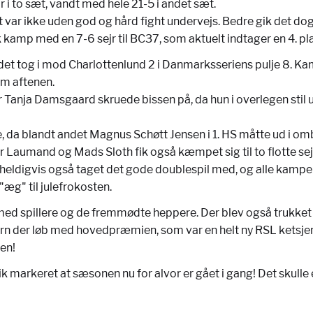
jr i to sæt, vandt med hele 21-5 i andet sæt.
ar ikke uden god og hård fight undervejs. Bedre gik det dog fo
amp med en 7-6 sejr til BC37, som aktuelt indtager en 4. plad
et tog i mod Charlottenlund 2 i Danmarksseriens pulje 8. Kamp
om aftenen.
sær Tanja Damsgaard skruede bissen på, da hun i overlegen sti
 da blandt andet Magnus Schøtt Jensen i 1. HS måtte ud i ombol
esper Laumand og Mads Sloth fik også kæmpet sig til to flotte s
de heldigvis også taget det gode doublespil med, og alle kampe
"æg" til julefrokosten.
 med spillere og de fremmødte heppere. Der blev også trukke
n der løb med hovedpræmien, som var en helt ny RSL ketsjer. R
len!
ik markeret at sæsonen nu for alvor er gået i gang! Det skull