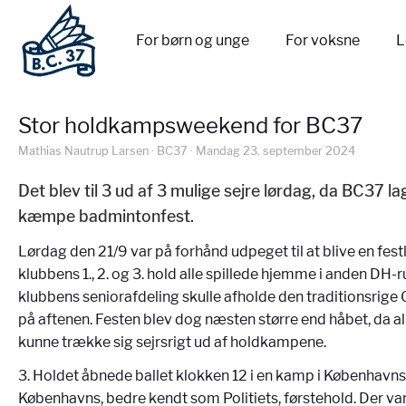
For børn og unge
For voksne
L
Stor holdkampsweekend for BC37
Mathias Nautrup Larsen · BC37 · Mandag 23. september 2024
Det blev til 3 ud af 3 mulige sejre lørdag, da BC37 la
kæmpe badmintonfest.
Lørdag den 21/9 var på forhånd udpeget til at blive en fes
klubbens 1., 2. og 3. hold alle spillede hjemme i anden DH-
klubbens seniorafdeling skulle afholde den traditionsrig
på aftenen. Festen blev dog næsten større end håbet, da all
kunne trække sig sejrsrigt ud af holdkampene.
3. Holdet åbnede ballet klokken 12 i en kamp i Københavns
Københavns, bedre kendt som Politiets, førstehold. Der var