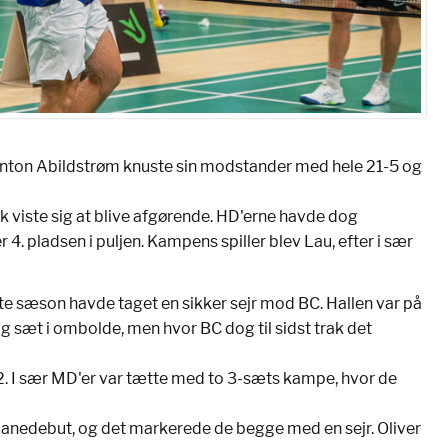
t Anton Abildstrøm knuste sin modstander med hele 21-5 og
k viste sig at blive afgørende. HD'erne havde dog
4. pladsen i puljen. Kampens spiller blev Lau, efter i sær
idste sæson havde taget en sikker sejr mod BC. Hallen var på
 sæt i ombolde, men hvor BC dog til sidst trak det
-2. I sær MD'er var tætte med to 3-sæts kampe, hvor de
ebanedebut, og det markerede de begge med en sejr. Oliver