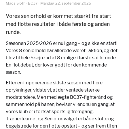
Mads Sloth · BC37 · Mandag 22. september 2025
Vores seniorhold er kommet stærkt fra start
med flotte resultater i både første og anden
runde.
Sæsonen 2025/2026 er nu i gang – og sikke en start!
Vores 8 seniorhold har allerede været i aktion, og det
blev til hele 5 sejre ud af 8 mulige i første spillerunde.
En flot debut, der lover godt for den kommende
sæson.
Efter en imponerende sidste sæson med flere
oprykninger, vidste vi, at der ventede stærke
modstandere. Men med ægte BC37-fighterånd og
sammenhold på banen, beviser vi endnu en gang, at
vores klub er i fortsat sportslig fremgang.
Trænerteamet og Seniorudvalget er både stolte og
begejstrede for den flotte opstart – og ser frem til en