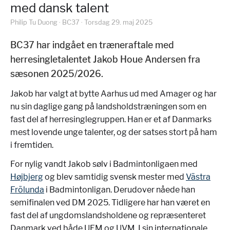
med dansk talent
Philip Tu Duong · BC37 · Torsdag 29. maj 2025
BC37 har indgået en træneraftale med
herresingletalentet Jakob Houe Andersen fra
sæsonen 2025/2026.
Jakob har valgt at bytte Aarhus ud med Amager og har
nu sin daglige gang på landsholdstræningen som en
fast del af herresinglegruppen. Han er et af Danmarks
mest lovende unge talenter, og der satses stort på ham
i fremtiden.
For nylig vandt Jakob sølv i Badmintonligaen med
Højbjerg
og blev samtidig svensk mester med
Västra
Frölunda
i Badmintonligan. Derudover nåede han
semifinalen ved DM 2025. Tidligere har han været en
fast del af ungdomslandsholdene og repræsenteret
Danmark ved både UEM og UVM. I sin internationale