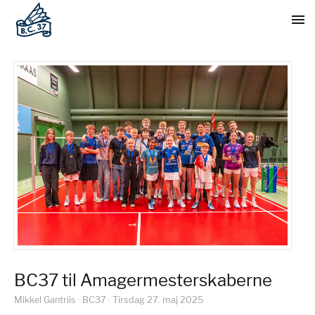
BC37 til Amagermesterskaberne
Mikkel Gantriis · BC37 · Tirsdag 27. maj 2025