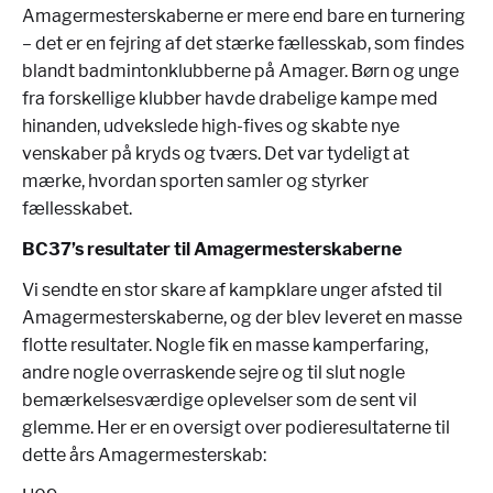
Amagermesterskaberne er mere end bare en turnering
– det er en fejring af det stærke fællesskab, som findes
blandt badmintonklubberne på Amager. Børn og unge
fra forskellige klubber havde drabelige kampe med
hinanden, udvekslede high-fives og skabte nye
venskaber på kryds og tværs. Det var tydeligt at
mærke, hvordan sporten samler og styrker
fællesskabet.
BC37’s resultater til Amagermesterskaberne
Vi sendte en stor skare af kampklare unger afsted til
Amagermesterskaberne, og der blev leveret en masse
flotte resultater. Nogle fik en masse kamperfaring,
andre nogle overraskende sejre og til slut nogle
bemærkelsesværdige oplevelser som de sent vil
glemme. Her er en oversigt over podieresultaterne til
dette års Amagermesterskab: