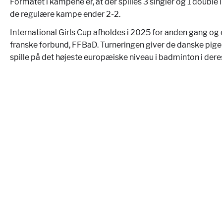
Formatet i kampene er, at der spilles 3 singler og 1 double
de regulære kampe ender 2-2.
International Girls Cup afholdes i 2025 for anden gang og 
franske forbund, FFBaD. Turneringen giver de danske piger
spille på det højeste europæiske niveau i badminton i dere