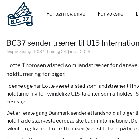
For børn og unge
For voksne
L
BC37 sender træner til U15 Internatio
Jesper Spang · BC37 · Fredag 24. januar 2025
Lotte Thomsen afsted som landstræner for danske t
holdturnering for piger.
I denne uge har Lotte været afsted som landstræner til Int
holdturnering for kvindelige U15-talenter, som afholdes i 
Frankrig.
Det er første gang Danmark sender et landshold af piger t
hold fra de stærkeste europæiske badmintonnationer. Den
talenter og træner Lotte Thomsen (yderst til højre på billed