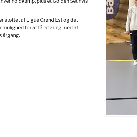
 i hver holdkamp, plus et Golden Set hvis
er støttet af Ligue Grand Est og det
 mulighed for at få erfaring med at
s årgang.