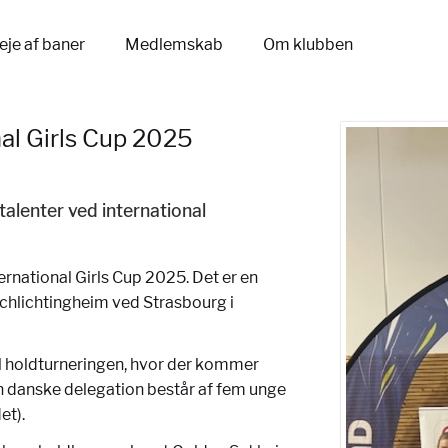
eje af baner
Medlemskab
Om klubben
nal Girls Cup 2025
alenter ved international
ernational Girls Cup 2025. Det er en
Schlichtingheim ved Strasbourg i
il holdturneringen, hvor der kommer
 danske delegation består af fem unge
et).